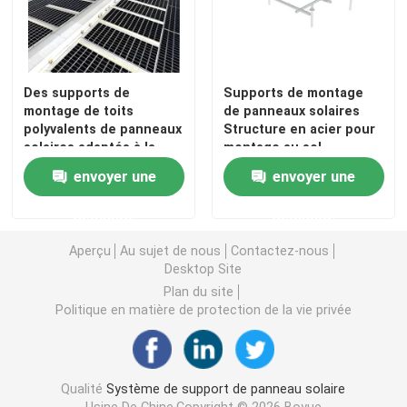
Des supports de
Supports de montage
montage de toits
de panneaux solaires
polyvalents de panneaux
Structure en acier pour
solaires adaptés à la
montage au sol
plupart des types de
Composants en
envoyer une
envoyer une
toits en tuiles avec une
aluminium Adaptés aux
construction en
petites et grandes
demande
demande
aluminium durable et
centrales solaires
des caractéristiques de
Aperçu
Au sujet de nous
Contactez-nous
montage rapide
Desktop Site
Plan du site
Politique en matière de protection de la vie privée
Qualité
Système de support de panneau solaire
Usine De Chine.Copyright © 2026 Boyue