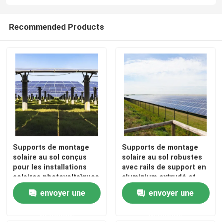
Pinces de montage pour panneaux solaires
Recommended Products
Rails de montage de panneaux solaires
Mi bride de panneau solaire
Bride d'extrémité de panneau solaire
Supports de montage
Supports de montage
Kit d'épissure de rail
solaire au sol conçus
solaire au sol robustes
pour les installations
avec rails de support en
solaires photovoltaïques
aluminium extrudé et
Bâti d'inclinaison de panneau solaire
à grande échelle, avec
pieds de montage
envoyer une
envoyer une
un assemblage et un
réglables pour un
réglage faciles sur site
alignement précis
demande
demande
Crochet de toit solaire