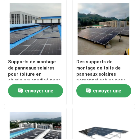
Gouttières de toit en métal
Chemin de câbles galvanisé
Plaque d'acier antidérapante
Supports de montage
Des supports de
de panneaux solaires
montage de toits de
pour toiture en
panneaux solaires
aluminium anodisé pour
personnalisables pour
une durabilité accrue,
les toits à carreaux
envoyer une
envoyer une
compatibles avec tous
métalliques à pente
les modèles de
basse plates et aux toits
demande
demande
panneaux solaires
complexes
courants