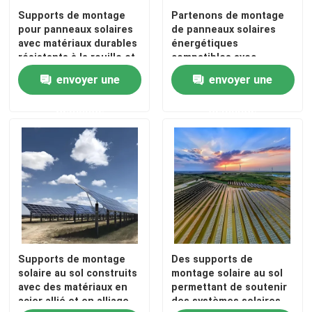
Supports de montage
Partenons de montage
pour panneaux solaires
de panneaux solaires
Au sujet de nous
avec matériaux durables
énergétiques
résistants à la rouille et
compatibles avec
services de
différents types de
envoyer une
envoyer une
Visite d'usine
personnalisation OEM
panneaux solaires
pour les installations
offrant des solutions de
demande
demande
d'énergie solaire
montage durables
Contrôle de qualité
Contactez-nous
Demandez une citation
Système de support de panneau solaire
Supports de montage
Des supports de
solaire au sol construits
montage solaire au sol
avec des matériaux en
permettant de soutenir
acier allié et en alliage
des systèmes solaires
Supports de panneau solaire