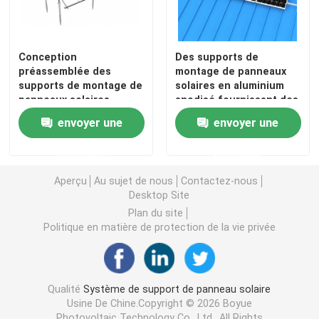
Gouttières de toit en métal
Conception
Des supports de
préassemblée des
montage de panneaux
Chemin de câbles galvanisé
supports de montage de
solaires en aluminium
panneaux solaires
anodisé fournissant des
Économiser du temps
solutions de montage
envoyer une
envoyer une
Plaque d'acier antidérapante
d'installation et fournir
flexibles pour différents
un support solide pour
types de panneaux
demande
demande
les panneaux solaires
solaires et sites
d'installation
Aperçu
Au sujet de nous
Contactez-nous
Desktop Site
Plan du site
Politique en matière de protection de la vie privée
Qualité
Système de support de panneau solaire
Usine De Chine.Copyright © 2026 Boyue
Photovoltaic Technology Co., Ltd.. All Rights