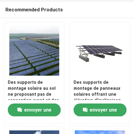
Recommended Products
Au sujet de nous
Visite d'usine
Contrôle de qualité
Contactez-nous
Des supports de
Des supports de
montage solaire au sol
montage de panneaux
Demandez une citation
ne proposant pas de
solaires offrant une
conception avant et des
élévation d'inclinaison
composants en
fixe et réglable avec une
envoyer une
envoyer une
Système de support de panneau solaire
aluminium anodisé pour
conception pré-
des solutions de
assemblage innovante
demande
demande
montage solaire
pour l'installation de
durables
modules
Supports de panneau solaire