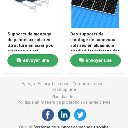
Gouttières de toit en métal
Chemin de câbles galvanisé
Supports de montage
Des supports de
de panneaux solaires
montage de panneaux
Structure en acier pour
solaires en aluminium
Plaque d'acier antidérapante
montage au sol
anodisé fournissant des
Composants en
solutions de montage
envoyer une
envoyer une
aluminium Adaptés aux
flexibles pour différents
petites et grandes
types de panneaux
demande
demande
centrales solaires
solaires et sites
d'installation
Aperçu
Au sujet de nous
Contactez-nous
Desktop Site
Plan du site
Politique en matière de protection de la vie privée
Qualité
Système de support de panneau solaire