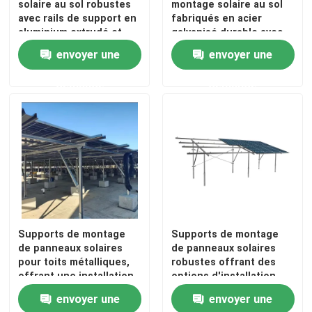
solaire au sol robustes
montage solaire au sol
avec rails de support en
fabriqués en acier
aluminium extrudé et
galvanisé durable avec
Au sujet de nous
pieds de montage
une conception de pile
envoyer une
envoyer une
réglables pour un
unique permettant un
alignement précis
montage stable et fiable
Visite d'usine
demande
demande
du module solaire
Contrôle de qualité
Contactez-nous
Demandez une citation
Supports de montage
Supports de montage
de panneaux solaires
de panneaux solaires
Système de support de panneau solaire
pour toits métalliques,
robustes offrant des
offrant une installation
options d'installation
rapide et un support
flexibles, notamment sur
envoyer une
envoyer une
Supports de panneau solaire
pour les systèmes
socle en béton, mise à la