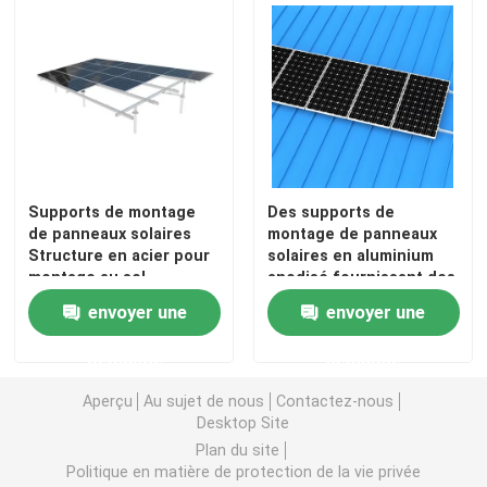
Pinces de montage pour panneaux solaires
Rails de montage de panneaux solaires
Mi bride de panneau solaire
Supports de montage
Des supports de
de panneaux solaires
montage de panneaux
Structure en acier pour
solaires en aluminium
Bride d'extrémité de panneau solaire
montage au sol
anodisé fournissant des
Composants en
solutions de montage
envoyer une
envoyer une
aluminium Adaptés aux
flexibles pour différents
Kit d'épissure de rail
petites et grandes
types de panneaux
demande
demande
centrales solaires
solaires et sites
d'installation
Bâti d'inclinaison de panneau solaire
Aperçu
Au sujet de nous
Contactez-nous
Desktop Site
Plan du site
Crochet de toit solaire
Politique en matière de protection de la vie privée