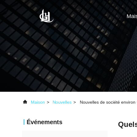
Mai
Maison
>
Nouvelles
>
Nouvelles de société environ 
Événements
Quels