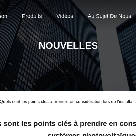
son
Produits
Vidéos
Au Sujet De Nous
NOUVELLES
Quels sont les points clés à prendre en considération lors de l'install
 sont les points clés à prendre en consi
systèmes photovoltaïque