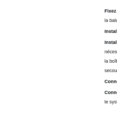
Fixez
la bal
Insta
Instal
nécess
la boî
secoue
Conne
Conne
le sy