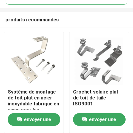
produits recommandés
Système de montage
Crochet solaire plat
Maison
de toit plat en acier
de toit de tuile
inoxydable fabriqué en
ISO9001
usine pour les
Produits
panneaux solaires
envoyer une
envoyer une
pour le toit en ardoise
solaire
Vidéos
demande
demande