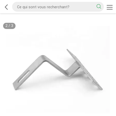
2
/
3