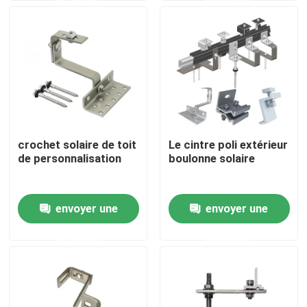
Au sujet de nous
Visite d'usine
Contrôle de qualité
crochet solaire de toit
Le cintre poli extérieur
de personnalisation
boulonne solaire
Contactez-nous
envoyer une
envoyer une
Demandez une citation
demande
demande
Système de support de panneau solaire
Supports de panneau solaire