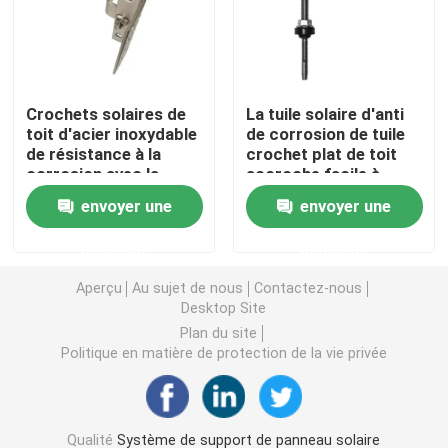
Pinces de montage pour panneaux solaires
Crochets solaires de
La tuile solaire d'anti
Rails de montage de panneaux solaires
toit d'acier inoxydable
de corrosion de tuile
de résistance à la
crochet plat de toit
corrosion avec la
accroche facile à
Mi bride de panneau solaire
charge de vent 60m/S
installer
envoyer une
envoyer une
Bride d'extrémité de panneau solaire
demande
demande
Aperçu
Au sujet de nous
Contactez-nous
Kit d'épissure de rail
Desktop Site
Plan du site
Politique en matière de protection de la vie privée
Bâti d'inclinaison de panneau solaire
Crochet de toit solaire
Qualité
Système de support de panneau solaire