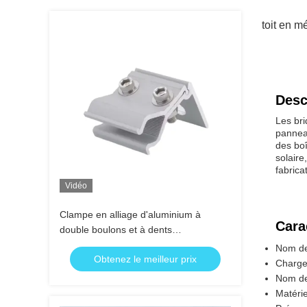
toit en m
Desc
Les bri
panneau
des boî
solaire
fabrica
Vidéo
Clampe en alliage d'aluminium à
Cara
double boulons et à dents
antidérapantes pour fixation
Nom de 
Obtenez le meilleur prix
structurelle sécurisée
Charge
Nom de
Matérie