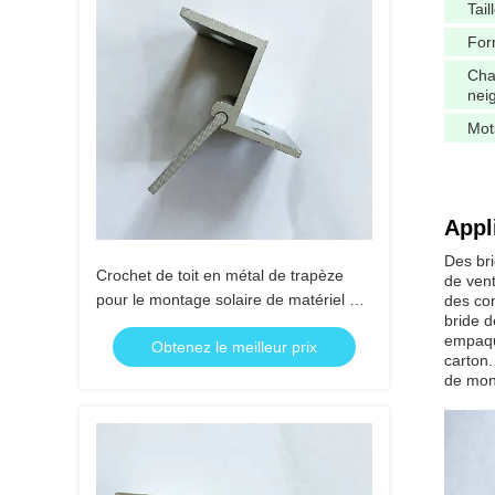
Tail
Fo
Cha
nei
Mot
Appl
Des bri
Crochet de toit en métal de trapèze
de vent
pour le montage solaire de matériel de
des con
bride d
soutien de structure de panneau de
empaque
Obtenez le meilleur prix
bâti
carton.
de mont