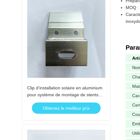
Prépara
MOQ : 
Caracté
inoxyd
Para
Art
Nom
Cha
Mat
Clip d'installation solaire en aluminium
pour système de montage de stents
Car
photovoltaïques solaires
Cert
Obtenez le meilleur prix
Cou
Emb
Util