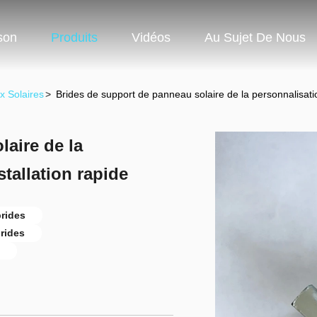
son
Produits
Vidéos
Au Sujet De Nous
 Solaires
>
Brides de support de panneau solaire de la personnalisatio
aire de la
tallation rapide
brides
brides