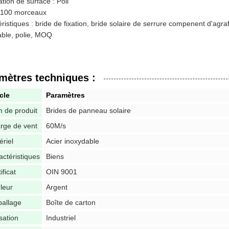
tion de surface : Poli
100 morceaux
ristiques : bride de fixation, bride solaire de serrure compenent d'agra
able, polie, MOQ
mètres techniques :
icle
Paramètres
 de produit
Brides de panneau solaire
rge de vent
60M/s
ériel
Acier inoxydable
actéristiques
Biens
ificat
OIN 9001
leur
Argent
allage
Boîte de carton
isation
Industriel