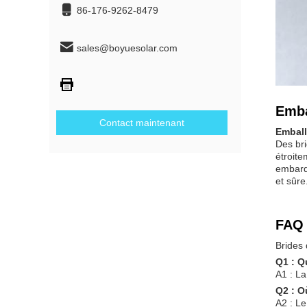
86-176-9262-8479
sales@boyuesolar.com
Emba
Contact maintenant
Emball
Des br
étroite
embarqu
et sûre
FAQ 
Brides
Q1 : Q
A1 : L
Q2 : Où
A2 : Le