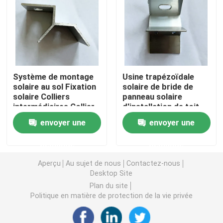
Pinces de montage pour panneaux solaires
Rails de montage de panneaux solaires
Système de montage
Usine trapézoïdale
solaire au sol Fixation
solaire de bride de
Mi bride de panneau solaire
solaire Colliers
panneau solaire
intermédiaires Collier
d'installation de toit
latéral
de montage solaire en
Bride d'extrémité de panneau solaire
envoyer une
envoyer une
aluminium de toit
demande
demande
Kit d'épissure de rail
Aperçu
Au sujet de nous
Contactez-nous
Desktop Site
Bâti d'inclinaison de panneau solaire
Plan du site
Politique en matière de protection de la vie privée
Crochet de toit solaire