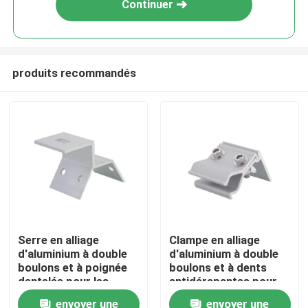
Continuer
produits recommandés
Maison
Serre en alliage
Clampe en alliage
d'aluminium à double
d'aluminium à double
Produits
boulons et à poignée
boulons et à dents
dentelée pour les
antidérapantes pour
vibrations - Serre
fixation structurelle
envoyer une
envoyer une
Vidéos