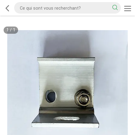
1
/
1