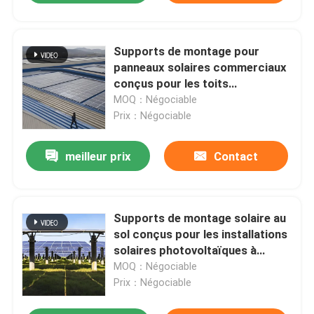
Supports de montage pour
panneaux solaires commerciaux
conçus pour les toits
métalliques, offrant une fixation
MOQ：Négociable
sécurisée et une longue durée de
Prix：Négociable
vie.
meilleur prix
Contact
Supports de montage solaire au
sol conçus pour les installations
solaires photovoltaïques à
grande échelle, avec un
MOQ：Négociable
assemblage et un réglage faciles
Prix：Négociable
sur site