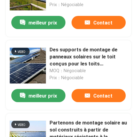
un alignement précis
Prix：Négociable
Au sujet de nous
meilleur prix
Contact
Visite d'usine
Des supports de montage de
Contrôle de qualité
panneaux solaires sur le toit
conçus pour les toits
métalliques assurant
MOQ：Négociable
Contactez-nous
l'installation et l'autosuffisance
Prix：Négociable
énergétique accrue des
entreprises
Demandez une citation
meilleur prix
Contact
Système de support de panneau solaire
Partenons de montage solaire au
sol construits à partir de
Supports de panneau solaire
matériaux résistants à la