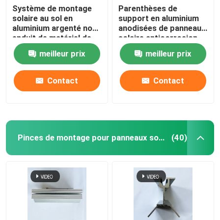
Système de montage
Parenthèses de
solaire au sol en
support en aluminium
aluminium argenté non-
anodisées de panneau
enduit de matériel de
solaire anticorrosion
support de panneau
meilleur prix
meilleur prix
solaire
Contact
Contact
Pinces de montage pour panneaux solaires
(40)