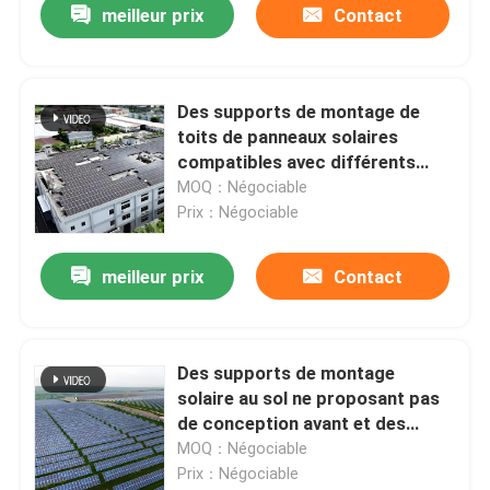
meilleur prix
Contact
Des supports de montage de
toits de panneaux solaires
compatibles avec différents
types de modules solaires
MOQ：Négociable
assurant leur installation sur des
Prix：Négociable
toits métalliques
meilleur prix
Contact
Des supports de montage
solaire au sol ne proposant pas
de conception avant et des
composants en aluminium
MOQ：Négociable
anodisé pour des solutions de
Prix：Négociable