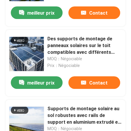
montage solaire durables
meilleur prix
Contact
Des supports de montage de
panneaux solaires sur le toit
compatibles avec différents
modules solaires offrant des
MOQ：Négociable
solutions flexibles et de
Prix：Négociable
montage sur le toit
meilleur prix
Contact
Maison
Supports de montage solaire au
Produits
sol robustes avec rails de
support en aluminium extrudé et
pieds de montage réglables pour
Vidéos
MOQ：Négociable