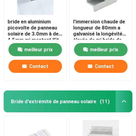
bride en aluminium
l'immersion chaude de
picovolte de panneau
longueur de 80mm a
solaire de 3.0mm à de
galvanisé la longévité
4.5mm mi montant Kit
élevée de mi bride de
Fast Installation
panneau solaire
meilleur prix
meilleur prix
Contact
Contact
Bride d'extrémité de panneau solaire
(11)