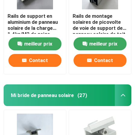
Rails de support en
Rails de montage
aluminium de panneau
solaires de picovolte
solaire de la charge
de voie de support de
1.4kn/M2 de neige
panneau solaire de toit
anodisant 1.2mm
adaptés aux besoins du
meilleur prix
meilleur prix
client antirouille
Contact
Contact
Mi bride de panneau solaire
(27)