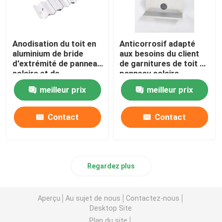
Anodisation du toit en
Anticorrosif adapté
aluminium de bride
aux besoins du client
d'extrémité de panneau
de garnitures de toit de
solaire et de
panneau solaire
l'installation au sol
d'alliage d'aluminium de
meilleur prix
meilleur prix
taille
Contact
Contact
Regardez plus
Aperçu
Au sujet de nous
Contactez-nous
Desktop Site
Plan du site