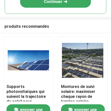
Continuer
produits recommandés
Maison
Supports
Montures de suivi
photovoltaïques qui
solaire: maximiser
Produits
suivent la trajectoire
chaque rayon de
du soleil pour
lumière solaire
augmenter la
précision intelligente
envoyer une
envoyer une
Vidéos