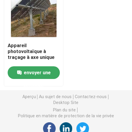
Pinces de montage pour panneaux solaires
Rails de montage de panneaux solaires
Appareil
photovoltaïque à
Mi bride de panneau solaire
traçage à axe unique
Bride d'extrémité de panneau solaire
envoyer une
demande
Kit d'épissure de rail
Aperçu
Au sujet de nous
Contactez-nous
Desktop Site
Bâti d'inclinaison de panneau solaire
Plan du site
Politique en matière de protection de la vie privée
Crochet de toit solaire